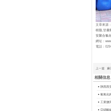
文章來源
樹脂
,
甘肅
安聚合氯
網址：
www
電話：
029
上一篇
麻
相關信息
陝西西
氫氧化
工業鹽
亞硝酸